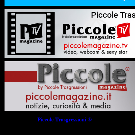
Piccole Trasgressioni ®
P.I. 019745703