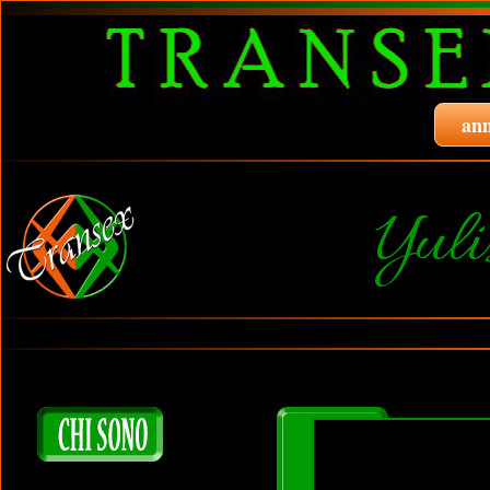
ann
Yuli