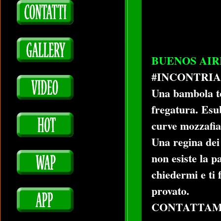
BUENOS AIR
#INCONTRI
Una bambola to
fregatura. Esub
curve mozzafia
Una regina dei 
non esiste la p
chiedermi e ti 
provato.
CONTATTAMI