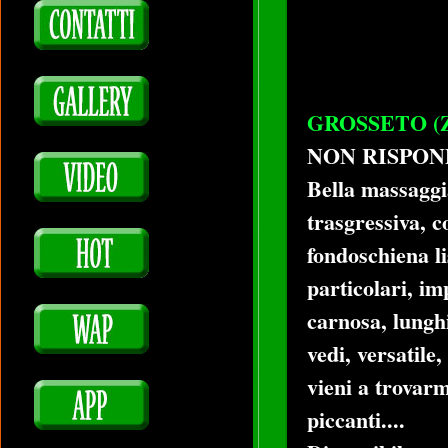
GROSSETO (Zon
NON RISPON
Bella massaggia
trasgressiva, 
fondoschiena li
particolari, im
carnosa, lungh
vedi, versatile
vieni a trovarm
piccanti....